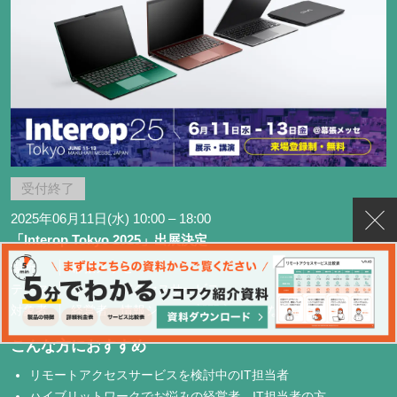
受付終了
2025年06月11日(水) 10:00 – 18:00
「Interop Tokyo 2025」出展決定
場所
幕張メッセ
テーマ
リモートアクセスサービス
対象者
経営者、情報システム部門方、SIerなど
こんな方におすすめ
リモートアクセスサービスを検討中のIT担当者
ハイブリットワークでお悩みの経営者、IT担当者の方