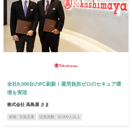
全社8,000台のPC刷新！運用負担ゼロのセキュア環
境を実現
株式会社 高島屋 さま
業種
百貨店業
従業員数
10,000人以上