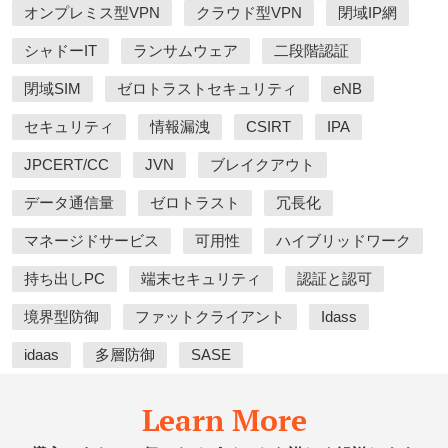
オンプレミス型VPN
クラウド型VPN
閉域IP網
シャドーIT
ランサムウェア
二段階認証
閉域SIM
ゼロトラストセキュリティ
eNB
セキュリティ
情報漏洩
CSIRT
IPA
JPCERT/CC
JVN
ブレイクアウト
データ通信量
ゼロトラスト
冗長化
マネージドサービス
可用性
ハイブリッドワーク
持ち出しPC
端末セキュリティ
認証と認可
境界型防御
ファットクライアント
Idass
idaas
多層防御
SASE
Learn More