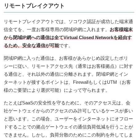
リモートブレイクアウト
リモートブレイクアウトでは、ソコワク認証が成功した端末通
信全てを、一度お客様専用の閉域IP網に入れます。
お客様端末
から閉域IP網への通信は全てVirtual Closed Networkを経由す
るため、安全な通信が可能
です。
閉域IP網に入った通信は、お客様があらかじめ設定したポリ
シーに従い、リモートアクセス先（通常はお客様拠点）に対す
る通信と、それ以外の通信に分離されます。閉域IP網とイン
ターネットが接するポイントは、FirewallもしくはUTM（お客
様のご要望により選択可能）によって守られます。
たとえばSaaSの安全性を守るために、そのアクセス元は、会
社ゲートウェイからのアクセスのみ許可しているケースが多い
と思います。この場合、ユーザーをインターネットにオフロー
ドすることでの拠点ゲートウェイの通信負荷低減を行うことが
できません。しかし、負荷分散のためにこの制約を外してしま