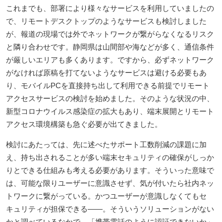
これまでも、部署により様々なサービスを利用していましたの
で、リモートデスクトップのようなサービスも検討しました
が、報道の現場では外でネットワークが繋がらなくなるリスク
と隣り合わせです。静岡県は山間部や海などが多く、通信条件
が厳しいエリアも多くあります。ですから、必ずネットワーク
がなければ原稿を打てないようなサービスは避ける必要もあ
り、モバイルPCを直接持ち出して利用できる前提でリモート
アクセスサービスの検討を始めました。そのような状況の中、
新型コロナウイルス感染症の拡大もあり、端末展開とリモート
アクセス環境構築も急ぐ必要が出てきました。
検討にあたっては、先に述べたサポート工数削減の課題に加
え、持ち出されることが多い端末セキュリティの確保がしっか
りとできる仕組みも考える必要があります。そういった意味で
は、可能な限りユーザーに意識させず、気が付いたら社内ネッ
トワークに繋がっている。かつユーザーが意識しなくてもセ
キュリティが担保できる――。そういうソリューションがない
かと調べているなかで、「携帯電話のように認証できないか」