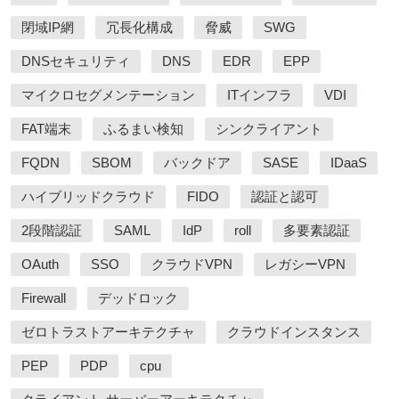
閉域IP網
冗長化構成
脅威
SWG
DNSセキュリティ
DNS
EDR
EPP
マイクロセグメンテーション
ITインフラ
VDI
FAT端末
ふるまい検知
シンクライアント
FQDN
SBOM
バックドア
SASE
IDaaS
ハイブリッドクラウド
FIDO
認証と認可
2段階認証
SAML
IdP
roll
多要素認証
OAuth
SSO
クラウドVPN
レガシーVPN
Firewall
デッドロック
ゼロトラストアーキテクチャ
クラウドインスタンス
PEP
PDP
cpu