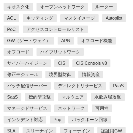
キオスク化
オープンネットワーク
ルーター
ACL
キッティング
マスタイメージ
Autopilot
PoC
アクセスコントロールリスト
GW（ゲートウェイ）
APN
オフロード機能
オフロード
ハイブリットワーク
サイバーハイジーン
CIS
CIS Controls v8
修正モジュール
境界型防御
情報資産
パッチ配信サーバー
ディレクトリサービス
PaaS
SaaS
標的型攻撃
マルウェア
水飲み場攻撃
マネージドサービス
ネットワーク
可用性
インシデント対応
Pop
バックボーン回線
SLA
スリーナイン
フォーナイン
認証用GW