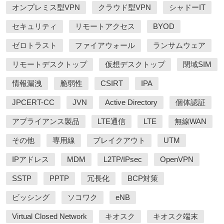
オンプレミス型VPN
クラウド型VPN
シャドーIT
セキュリティ
リモートアクセス
BYOD
ゼロトラスト
ファイアウォール
ランサムウェア
リモートデスクトップ
仮想デスクトップ
閉域SIM
情報漏洩
脆弱性
CSIRT
IPA
JPCERT-CC
JVN
Active Directory
個体認証
アプライアンス製品
LTE通信
LTE
無線WAN
その他
専用線
ブレイクアウト
UTM
IPアドレス
MDM
L2TP/IPsec
OpenVPN
SSTP
PPTP
冗長化
BCP対策
ビッシング
ソコワク
eNB
Virtual Closed Network
キオスク
キオスク端末