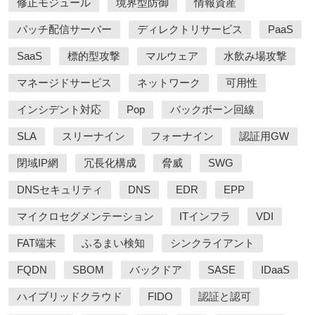
修正モジュール
境界型防御
情報資産
パッチ配信サーバー
ディレクトリサービス
PaaS
SaaS
標的型攻撃
マルウェア
水飲み場攻撃
マネージドサービス
ネットワーク
可用性
インシデント対応
Pop
バックボーン回線
SLA
スリーナイン
フォーナイン
認証用GW
閉域IP網
冗長化構成
脅威
SWG
DNSセキュリティ
DNS
EDR
EPP
マイクロセグメンテーション
ITインフラ
VDI
FAT端末
ふるまい検知
シンクライアント
FQDN
SBOM
バックドア
SASE
IDaaS
ハイブリッドクラウド
FIDO
認証と認可