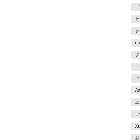
デ
ゼ
ク
cp
ク
ア
ク
Az
エ
で
X
多