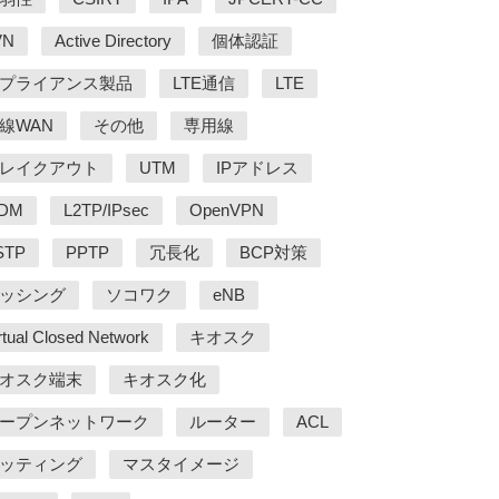
VN
Active Directory
個体認証
プライアンス製品
LTE通信
LTE
線WAN
その他
専用線
レイクアウト
UTM
IPアドレス
DM
L2TP/IPsec
OpenVPN
STP
PPTP
冗長化
BCP対策
ッシング
ソコワク
eNB
rtual Closed Network
キオスク
オスク端末
キオスク化
ープンネットワーク
ルーター
ACL
ッティング
マスタイメージ