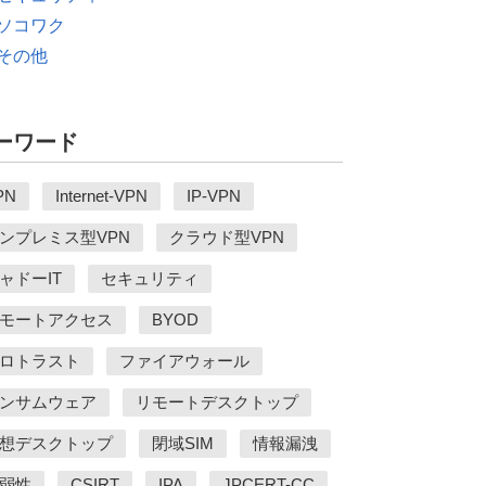
ソコワク
その他
ーワード
PN
Internet-VPN
IP-VPN
ンプレミス型VPN
クラウド型VPN
ャドーIT
セキュリティ
モートアクセス
BYOD
ロトラスト
ファイアウォール
ンサムウェア
リモートデスクトップ
想デスクトップ
閉域SIM
情報漏洩
弱性
CSIRT
IPA
JPCERT-CC