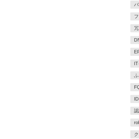
バ
フ
冗
D
E
I
ふ
F
I
認
rol
ク