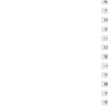
Au
ア
G
オ
ハ
C
境
パ
デ
標
マ
可