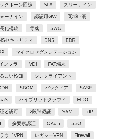
ックボーン回線
SLA
スリーナイン
ォーナイン
認証用GW
閉域IP網
長化構成
脅威
SWG
NSセキュリティ
DNS
EDR
PP
マイクロセグメンテーション
Tインフラ
VDI
FAT端末
るまい検知
シンクライアント
QDN
SBOM
バックドア
SASE
DaaS
ハイブリッドクラウド
FIDO
証と認可
2段階認証
SAML
IdP
l
多要素認証
OAuth
SSO
ラウドVPN
レガシーVPN
Firewall