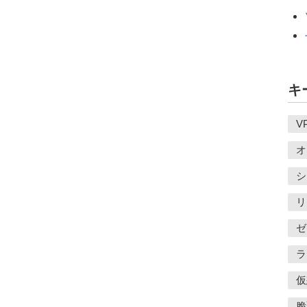
キ
V
オ
シ
リ
ゼ
ラ
仮
脆