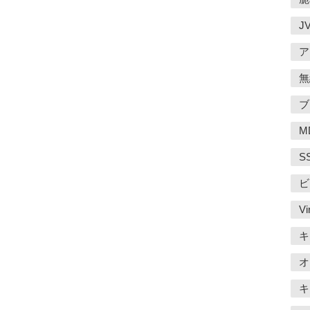
J
ア
無
ブ
M
S
ビ
Vi
キ
オ
キ