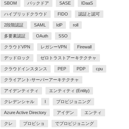
SBOM
バックドア
SASE
IDaaS
ハイブリッドクラウド
FIDO
認証と認可
2段階認証
SAML
IdP
roll
多要素認証
OAuth
SSO
クラウドVPN
レガシーVPN
Firewall
デッドロック
ゼロトラストアーキテクチャ
クラウドインスタンス
PEP
PDP
cpu
クライアント-サーバーアーキテクチャ
アイデンティティ
エンティティ (Entity)
クレデンシャル
I
プロビジョニング
Azure Active Directory
アイデン
エンティ
クレ
プロビショ
でプロビジョニング