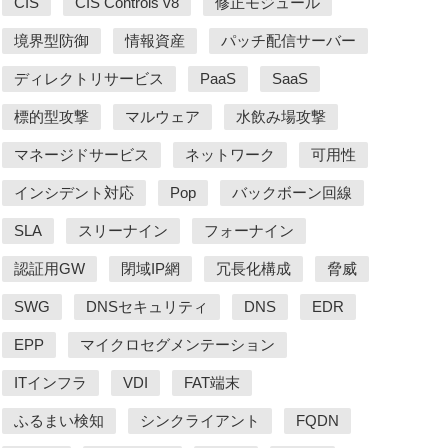
CIS
CIS Controls v8
修正モジュール
境界型防御
情報資産
パッチ配信サーバー
ディレクトリサービス
PaaS
SaaS
標的型攻撃
マルウェア
水飲み場攻撃
マネージドサービス
ネットワーク
可用性
インシデント対応
Pop
バックボーン回線
SLA
スリーナイン
フォーナイン
認証用GW
閉域IP網
冗長化構成
脅威
SWG
DNSセキュリティ
DNS
EDR
EPP
マイクロセグメンテーション
ITインフラ
VDI
FAT端末
ふるまい検知
シンクライアント
FQDN