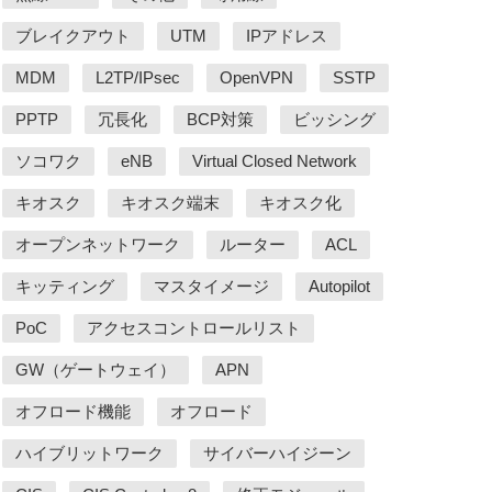
ブレイクアウト
UTM
IPアドレス
MDM
L2TP/IPsec
OpenVPN
SSTP
PPTP
冗長化
BCP対策
ビッシング
ソコワク
eNB
Virtual Closed Network
キオスク
キオスク端末
キオスク化
オープンネットワーク
ルーター
ACL
キッティング
マスタイメージ
Autopilot
PoC
アクセスコントロールリスト
GW（ゲートウェイ）
APN
オフロード機能
オフロード
ハイブリットワーク
サイバーハイジーン