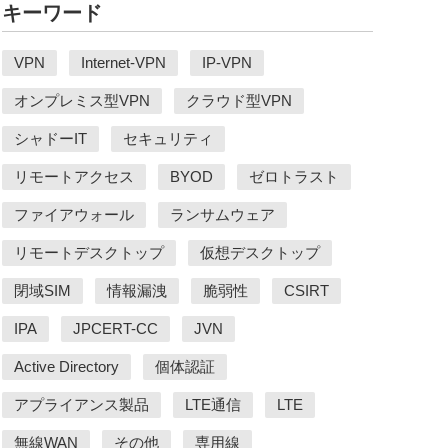
キーワード
VPN
Internet-VPN
IP-VPN
オンプレミス型VPN
クラウド型VPN
シャドーIT
セキュリティ
リモートアクセス
BYOD
ゼロトラスト
ファイアウォール
ランサムウェア
リモートデスクトップ
仮想デスクトップ
閉域SIM
情報漏洩
脆弱性
CSIRT
IPA
JPCERT-CC
JVN
Active Directory
個体認証
アプライアンス製品
LTE通信
LTE
無線WAN
その他
専用線