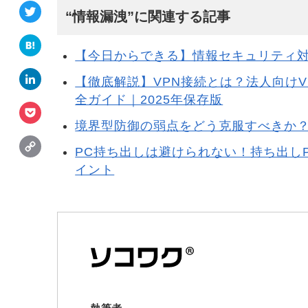
a
T
“情報漏洩”に関連する記事
c
w
e
H
it
【今日からできる】情報セキュリティ対
b
a
t
L
【徹底解説】VPN接続とは？法人向け
o
t
e
i
全ガイド｜2025年保存版
o
e
P
r
n
境界型防御の弱点をどう克服すべきか
k
n
o
k
C
PC持ち出しは避けられない！持ち出し
a
c
e
o
イント
k
d
p
e
I
y
t
n
L
i
n
k