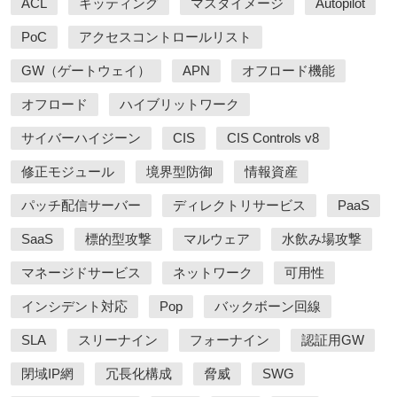
ACL
キッティング
マスタイメージ
Autopilot
PoC
アクセスコントロールリスト
GW（ゲートウェイ）
APN
オフロード機能
オフロード
ハイブリットワーク
サイバーハイジーン
CIS
CIS Controls v8
修正モジュール
境界型防御
情報資産
パッチ配信サーバー
ディレクトリサービス
PaaS
SaaS
標的型攻撃
マルウェア
水飲み場攻撃
マネージドサービス
ネットワーク
可用性
インシデント対応
Pop
バックボーン回線
SLA
スリーナイン
フォーナイン
認証用GW
閉域IP網
冗長化構成
脅威
SWG