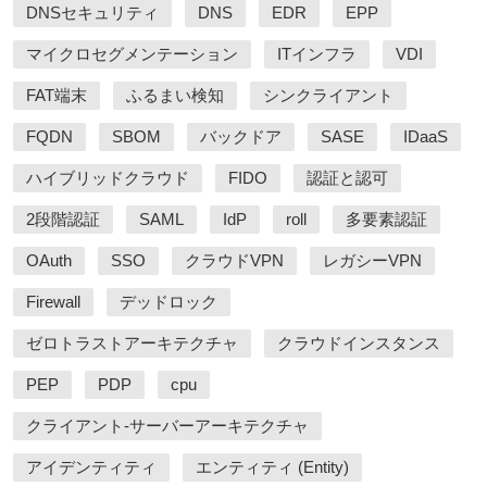
DNSセキュリティ
DNS
EDR
EPP
マイクロセグメンテーション
ITインフラ
VDI
FAT端末
ふるまい検知
シンクライアント
FQDN
SBOM
バックドア
SASE
IDaaS
ハイブリッドクラウド
FIDO
認証と認可
2段階認証
SAML
IdP
roll
多要素認証
OAuth
SSO
クラウドVPN
レガシーVPN
Firewall
デッドロック
ゼロトラストアーキテクチャ
クラウドインスタンス
PEP
PDP
cpu
クライアント-サーバーアーキテクチャ
アイデンティティ
エンティティ (Entity)