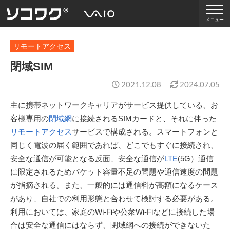
メニュー
リモートアクセス
閉域SIM
2021.12.08
2024.07.05
主に携帯ネットワークキャリアがサービス提供している、お
客様専用の
閉域網
に接続されるSIMカードと、それに伴った
リモートアクセス
サービスで構成される。スマートフォンと
同じく電波の届く範囲であれば、どこでもすぐに接続され、
安全な通信が可能となる反面、安全な通信が
LTE
(5G）通信
に限定されるためパケット容量不足の問題や通信速度の問題
が指摘される。また、一般的には通信料が高額になるケース
があり、自社での利用形態と合わせて検討する必要がある。
利用においては、家庭のWi-Fiや公衆Wi-Fiなどに接続した場
合は安全な通信にはならず、閉域網への接続ができないた