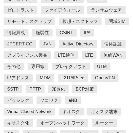
ゼロトラスト
ファイアウォール
ランサムウェア
リモートデスクトップ
仮想デスクトップ
閉域SIM
情報漏洩
脆弱性
CSIRT
IPA
JPCERT-CC
JVN
Active Directory
個体認証
アプライアンス製品
LTE通信
LTE
無線WAN
その他
専用線
ブレイクアウト
UTM
IPアドレス
MDM
L2TP/IPsec
OpenVPN
SSTP
PPTP
冗長化
BCP対策
ビッシング
ソコワク
eNB
Virtual Closed Network
キオスク
キオスク端末
キオスク化
オープンネットワーク
ルーター