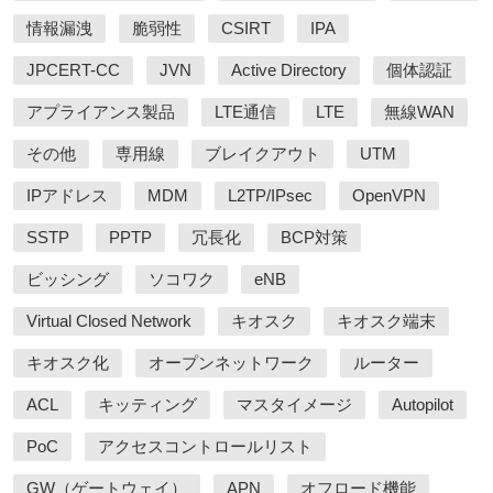
情報漏洩
脆弱性
CSIRT
IPA
JPCERT-CC
JVN
Active Directory
個体認証
アプライアンス製品
LTE通信
LTE
無線WAN
その他
専用線
ブレイクアウト
UTM
IPアドレス
MDM
L2TP/IPsec
OpenVPN
SSTP
PPTP
冗長化
BCP対策
ビッシング
ソコワク
eNB
Virtual Closed Network
キオスク
キオスク端末
キオスク化
オープンネットワーク
ルーター
ACL
キッティング
マスタイメージ
Autopilot
PoC
アクセスコントロールリスト
GW（ゲートウェイ）
APN
オフロード機能