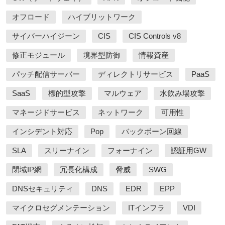
オフロード
ハイブリットワーク
サイバーハイジーン
CIS
CIS Controls v8
修正モジュール
境界型防御
情報資産
パッチ配信サーバー
ディレクトリサービス
PaaS
SaaS
標的型攻撃
マルウェア
水飲み場攻撃
マネージドサービス
ネットワーク
可用性
インシデント対応
Pop
バックボーン回線
SLA
スリーナイン
フォーナイン
認証用GW
閉域IP網
冗長化構成
脅威
SWG
DNSセキュリティ
DNS
EDR
EPP
マイクロセグメンテーション
ITインフラ
VDI