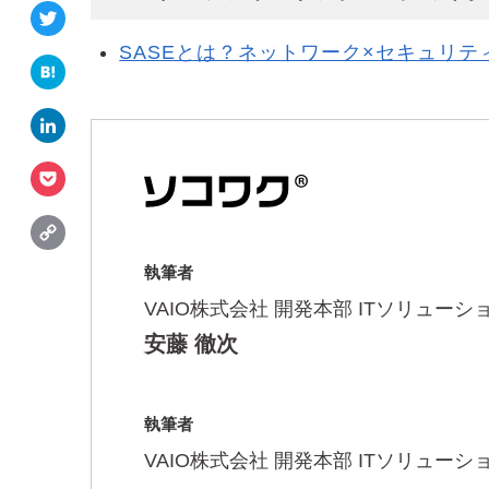
a
T
c
w
SASEとは？ネットワーク×セキュリ
e
H
it
b
a
t
L
o
t
e
i
o
e
P
r
n
k
n
o
k
C
a
c
e
o
執筆者
k
d
p
VAIO株式会社
開発本部 ITソリュー
e
I
y
安藤 徹次
t
n
L
i
執筆者
n
VAIO株式会社
開発本部 ITソリュー
k