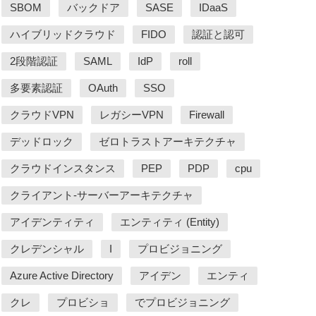
SBOM
バックドア
SASE
IDaaS
ハイブリッドクラウド
FIDO
認証と認可
2段階認証
SAML
IdP
roll
多要素認証
OAuth
SSO
クラウドVPN
レガシーVPN
Firewall
デッドロック
ゼロトラストアーキテクチャ
クラウドインスタンス
PEP
PDP
cpu
クライアント-サーバーアーキテクチャ
アイデンティティ
エンティティ (Entity)
クレデンシャル
I
プロビジョニング
Azure Active Directory
アイデン
エンティ
クレ
プロビショ
でプロビジョニング