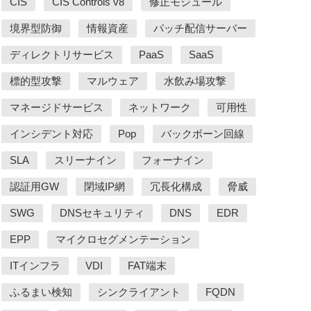
CIS
CIS Controls v8
修正モジュール
境界型防御
情報資産
パッチ配信サーバー
ディレクトリサービス
PaaS
SaaS
標的型攻撃
マルウェア
水飲み場攻撃
マネージドサービス
ネットワーク
可用性
インシデント対応
Pop
バックボーン回線
SLA
スリーナイン
フォーナイン
認証用GW
閉域IP網
冗長化構成
脅威
SWG
DNSセキュリティ
DNS
EDR
EPP
マイクロセグメンテーション
ITインフラ
VDI
FAT端末
ふるまい検知
シンクライアント
FQDN