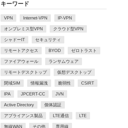
キーワード
VPN
Internet-VPN
IP-VPN
オンプレミス型VPN
クラウド型VPN
シャドーIT
セキュリティ
リモートアクセス
BYOD
ゼロトラスト
ファイアウォール
ランサムウェア
リモートデスクトップ
仮想デスクトップ
閉域SIM
情報漏洩
脆弱性
CSIRT
IPA
JPCERT-CC
JVN
Active Directory
個体認証
アプライアンス製品
LTE通信
LTE
無線WAN
その他
専用線