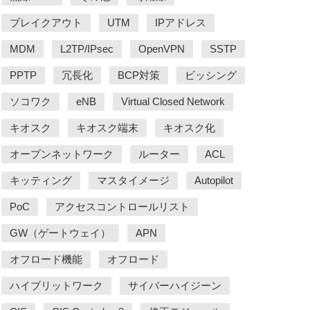
ブレイクアウト
UTM
IPアドレス
MDM
L2TP/IPsec
OpenVPN
SSTP
PPTP
冗長化
BCP対策
ビッシング
ソコワク
eNB
Virtual Closed Network
キオスク
キオスク端末
キオスク化
オープンネットワーク
ルーター
ACL
キッティング
マスタイメージ
Autopilot
PoC
アクセスコントロールリスト
GW（ゲートウェイ）
APN
オフロード機能
オフロード
ハイブリットワーク
サイバーハイジーン